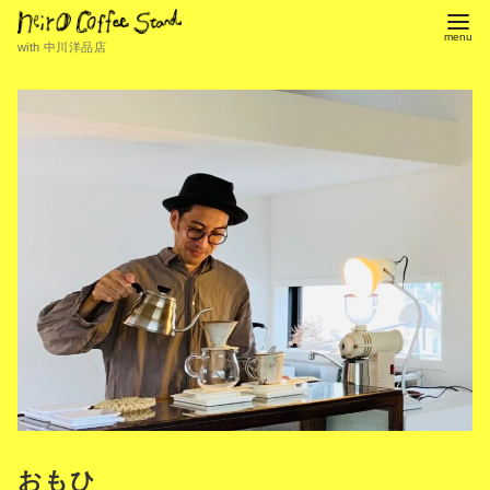
with 中川洋品店
コ
ン
テ
ン
ツ
へ
移
動
おもひ