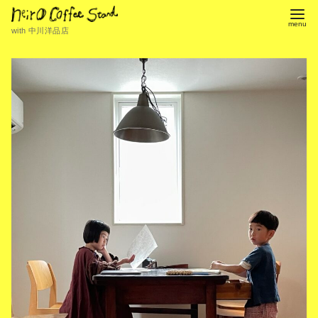
with 中川洋品店
コ
ン
テ
ン
ツ
へ
移
動