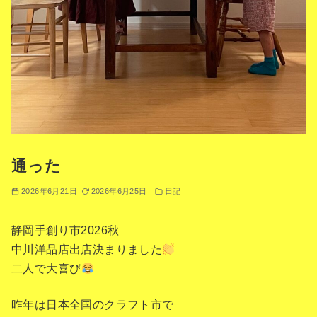
通った
2026年6月21日
2026年6月25日
日記
静岡手創り市2026秋
中川洋品店出店決まりました
二人で大喜び
昨年は日本全国のクラフト市で