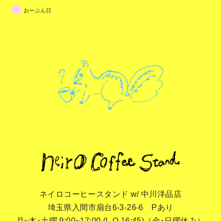
おーぷん日
ネイロコーヒースタンド w/ 中川洋品店
埼玉県入間市扇台6-3-26-6 Pあり
月~木･土曜 9:00~17:00 (L.O.16:45)（金･日曜休み）